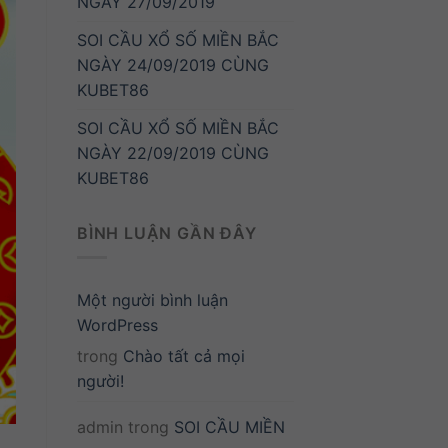
NGÀY 27/09/2019
SOI CẦU XỔ SỐ MIỀN BẮC
NGÀY 24/09/2019 CÙNG
KUBET86
SOI CẦU XỔ SỐ MIỀN BẮC
NGÀY 22/09/2019 CÙNG
KUBET86
BÌNH LUẬN GẦN ĐÂY
Một người bình luận
WordPress
trong
Chào tất cả mọi
người!
admin
trong
SOI CẦU MIỀN