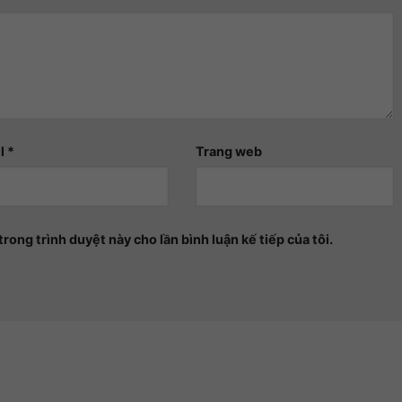
il
*
Trang web
trong trình duyệt này cho lần bình luận kế tiếp của tôi.