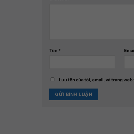
Tên
*
Ema
Lưu tên của tôi, email, và trang web 