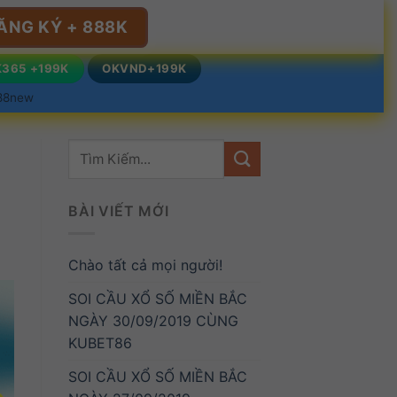
ĂNG KÝ + 888K
365 +199K
OKVND+199K
BÀI VIẾT MỚI
Chào tất cả mọi người!
SOI CẦU XỔ SỐ MIỀN BẮC
NGÀY 30/09/2019 CÙNG
KUBET86
SOI CẦU XỔ SỐ MIỀN BẮC