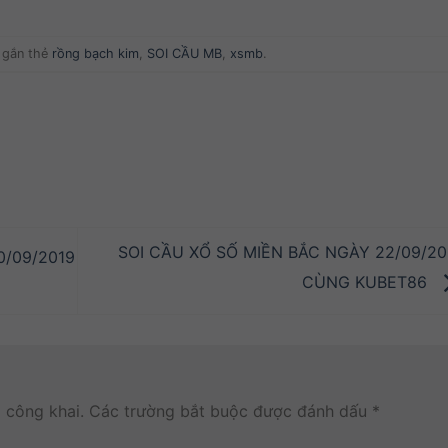
 gắn thẻ
rồng bạch kim
,
SOI CẦU MB
,
xsmb
.
SOI CẦU XỔ SỐ MIỀN BẮC NGÀY 22/09/20
0/09/2019
CÙNG KUBET86
 công khai.
Các trường bắt buộc được đánh dấu
*