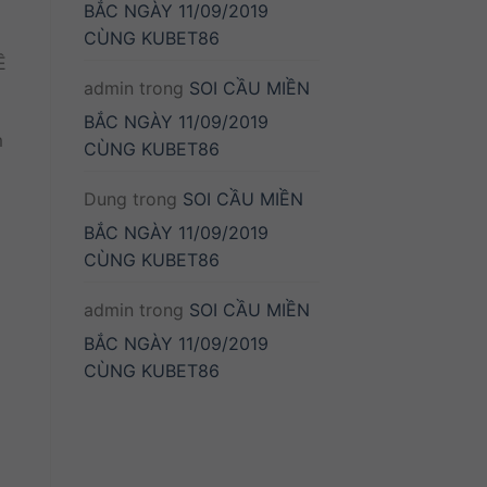
BẮC NGÀY 11/09/2019
CÙNG KUBET86
Ề
admin
trong
SOI CẦU MIỀN
BẮC NGÀY 11/09/2019
m
CÙNG KUBET86
Dung
trong
SOI CẦU MIỀN
BẮC NGÀY 11/09/2019
CÙNG KUBET86
admin
trong
SOI CẦU MIỀN
BẮC NGÀY 11/09/2019
CÙNG KUBET86