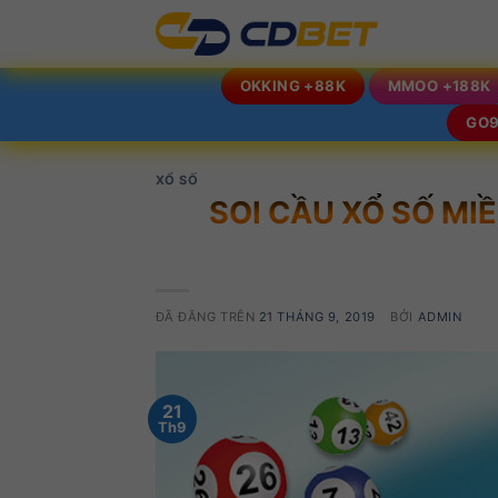
Chuyển
đến
nội
OKKING +88K
MMOO +188K
dung
GO9
XỔ SỐ
SOI CẦU XỔ SỐ MI
ĐÃ ĐĂNG TRÊN
21 THÁNG 9, 2019
BỞI
ADMIN
21
Th9