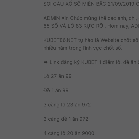
SOI CẦU XỔ SỐ MIỀN BẮC 21/09/2019
ADMIN Xin Chúc mừng thể các anh, chị,
65 SỐ VÀ LÔ 83 RỰC RỠ . Hôm nay, ADMIN
KUBET86.NET tự hào là Website chốt số 
nhiều năm trong lĩnh vực chốt số.
⇒ Link đăng ký KUBET 1 điểm lô, đề ăn
Lô 27 ăn 99
Đề 1 ăn 99
3 càng lô 23 ăn 972
3 càng đề 1 ăn 972
4 càng lô 20 ăn 9000