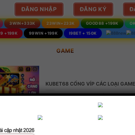
ĐĂNG NHẬP
ĐĂNG KÝ
Đ
3WIN+333K
23WIN+233K
GOOD88 +199K
OK
9 +199K
99WIN +199K
I9BET + 150K
GAME
KUBET68 CỔNG VÍP CÁC LOẠI GAME
VÌ SAO NÓI KUBET68 LÀ CỔNG VÍP ĐẦY 
HỦ? ...