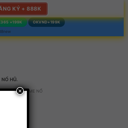
ĂNG KÝ + 888K
365 +199K
OKVND+199K
 NỔ HŨ.
×
ĐỦ CÁC LOẠI GAME NỔ