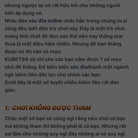
nhưng ngược lại nó rất hữu ích cho những người
biết áp dụng nó.
Nhắc đên
xóc đĩa online
chắc hẳn trong chúng ta ai
cũng đều biết đến trò chơi này. Đây là một trò chơi
mang tính chất đỏ đen cao thế nên nay thắng mai
thua là một điều hiển nhiên. Nhưng để bạn thắng
được nó thì cần có mẹo.
KUBET68
sẽ chỉ cho các bạn nắm được 1 số mẹo
nhỏ để thắng. Để biến biến
xóc đĩa
thành một ngành
ngề kiếm tiền đắc lực cho chính các bạn.
Dưới đây là một số tuyệt chiêu kiếm tiền rất đơn
giản.
1: CHƠI KHÔNG ĐƯỢC THAM
Chắc một số bạn sẽ cũng ngĩ rằng nếu chơi cờ bạc
mà không tham thì không phải là cờ bạc. Nhưng rất
sai lầm cho những suy ngĩ đấy những ai có suy ngĩ