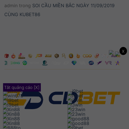
admin
trong
SOI CẦU MIỀN BẮC NGÀY 11/09/2019
CÙNG KUBET86
x
Tắt quảng cáo [X]