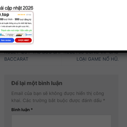
ADMIN
KUBET-QUY TẮC BỐC BÀI
KUBET68 CỔNG VÍP CÁC
BACCARAT
LOẠI GAME NỔ HŨ.
Để lại một bình luận
Email của bạn sẽ không được hiển thị công
khai.
Các trường bắt buộc được đánh dấu
*
Bình luận
*