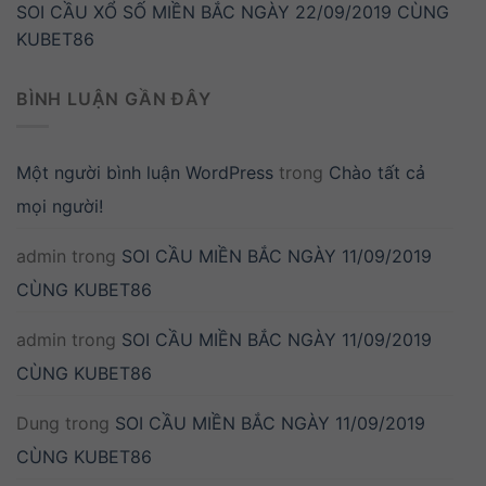
SOI CẦU XỔ SỐ MIỀN BẮC NGÀY 22/09/2019 CÙNG
KUBET86
BÌNH LUẬN GẦN ĐÂY
Một người bình luận WordPress
trong
Chào tất cả
mọi người!
admin
trong
SOI CẦU MIỀN BẮC NGÀY 11/09/2019
CÙNG KUBET86
admin
trong
SOI CẦU MIỀN BẮC NGÀY 11/09/2019
CÙNG KUBET86
Dung
trong
SOI CẦU MIỀN BẮC NGÀY 11/09/2019
CÙNG KUBET86